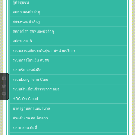
ผู้นำชุมชน
อบจ.หนองบัวลำภู
สสจ.หนองบัวลำภู
สหกรณ์สา’สุขหนองบัวลำภู
สปสช.เขต 8
ระบบงานหลักประกันสุขภาพหน่วยบริการ
ระบบการโอนเงิน สปสช
ระบบรับ-ส่งหนังสือ
ระบบLong Term Care
ระบบเงินเดือนข้าราชการ อบจ.
HDC On Cloud
มาตรฐานสถานพยาบาล
ประเมิน รพ.สต.ติดดาว
ระบบ สอน.บัดดี้