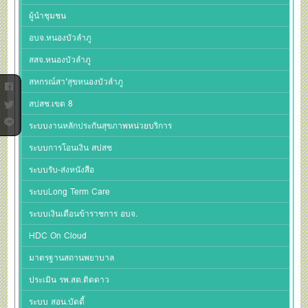
ผู้นำชุมชน
อบจ.หนองบัวลำภู
สสจ.หนองบัวลำภู
สหกรณ์สา’สุขหนองบัวลำภู
สปสช.เขต 8
ระบบงานหลักประกันสุขภาพหน่วยบริการ
ระบบการโอนเงิน สปสช
ระบบรับ-ส่งหนังสือ
ระบบLong Term Care
ระบบเงินเดือนข้าราชการ อบจ.
HDC On Cloud
มาตรฐานสถานพยาบาล
ประเมิน รพ.สต.ติดดาว
ระบบ สอน.บัดดี้