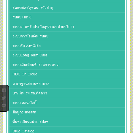
สหกรณ์สา’สุขหนองบัวลำภู
สปสช.เขต 8
ระบบงานหลักประกันสุขภาพหน่วยบริการ
ระบบการโอนเงิน สปสช
ระบบรับ-ส่งหนังสือ
ระบบLong Term Care
ระบบเงินเดือนข้าราชการ อบจ.
HDC On Cloud
มาตรฐานสถานพยาบาล
ประเมิน รพ.สต.ติดดาว
ระบบ สอน.บัดดี้
ข้อมูลgishealth
ขึ้นทะเบียนหน่วย สปสช.
Drug Catalog