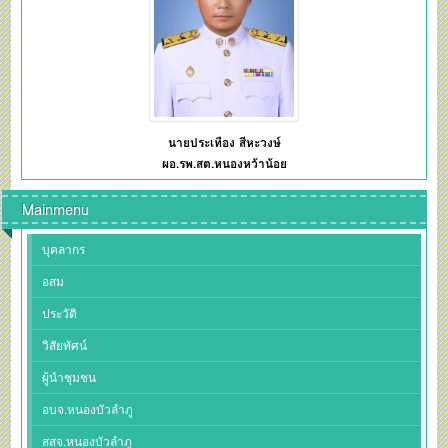
นายประเทือง สีหะวงษ์
ผอ.รพ.สต.หนองหว้าน้อย
Mainmenu
บุคลากร
อสม
ประวัติ
วิสัยทัศน์
ผู้นำชุมชน
อบจ.หนองบัวลำภู
สสจ.หนองบัวลำภู