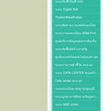
ระบบบันทึกบัญชี อปท.
ระบบ Digital 506
Thailandhealthatlas
ระบบติดตามงานแพทย์แผนไทย
ระบบงานลงทะเบียน (SRM-Portal)
ศูนย์บริการข้อมูลบุคลากรท้องถิ่น
ระบบจัดซื้อจัดจ้างภาครัฐ
ศูนย์แบบฟอร์มออนไลน์กองสา,สุข
ระบบรายงานตัวชี้วัด อบจ.นภ
ระบบ DATA CENTER หนองบัวลำภู
Data center อบจ.นภ
ระบบประเมินมาตรฐานปฐมภูมิ
ระบบบูรณาการติดตามข้อมูลการจ่ายชดเชยโรคเฉพาะ
ระบบ M&E สปสช