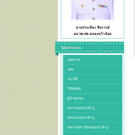
นายประเทือง สีหะวงษ์
ผอ.รพ.สต.หนองหว้าน้อย
Mainmenu
บุคลากร
อสม
ประวัติ
วิสัยทัศน์
ผู้นำชุมชน
อบจ.หนองบัวลำภู
สสจ.หนองบัวลำภู
สหกรณ์สา’สุขหนองบัวลำภู