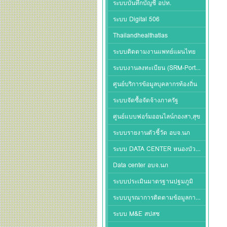
ระบบบันทึกบัญชี อปท.
ระบบ Digital 506
Thailandhealthatlas
ระบบติดตามงานแพทย์แผนไทย
ระบบงานลงทะเบียน (SRM-Portal)
ศูนย์บริการข้อมูลบุคลากรท้องถิ่น
ระบบจัดซื้อจัดจ้างภาครัฐ
ศูนย์แบบฟอร์มออนไลน์กองสา,สุข
ระบบรายงานตัวชี้วัด อบจ.นภ
ระบบ DATA CENTER หนองบัวลำภู
Data center อบจ.นภ
ระบบประเมินมาตรฐานปฐมภูมิ
ระบบบูรณาการติดตามข้อมูลการจ่ายชดเชยโรคเฉพาะ
ระบบ M&E สปสช