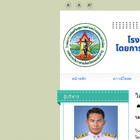
-
+
A
A
A
หน้าหลัก
ดาวน์โหลด
วิ
ผู้บริหาร
วิส
โร
โด