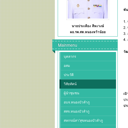
พัน
1.
นายประเทือง สีหะวงษ์
2.
ผอ.รพ.สต.หนองหว้าน้อย
3.
4.
Mainmenu
วั
บุคลากร
1
2
อสม
3.
ประวัติ
4.
5
วิสัยทัศน์
6
ผู้นำชุมชน
เป
ปร
อบจ.หนองบัวลำภู
ปร
สสจ.หนองบัวลำภู
สหกรณ์สา’สุขหนองบัวลำภู